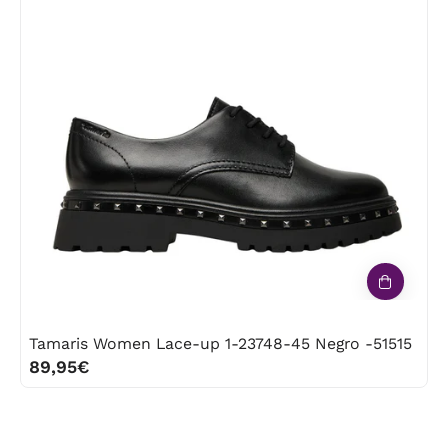
1-
23748-
45
Negro
-51515
Tamaris Women Lace-up 1-23748-45 Negro -51515
89,95€