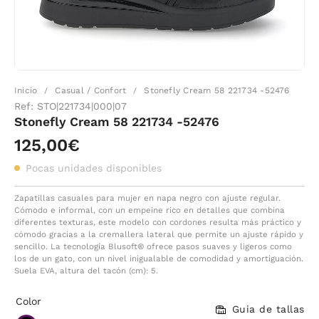
Inicio
Casual / Confort
Stonefly Cream 58 221734 -52476
/
/
Ref:
STO|221734|000|07
Stonefly Cream 58 221734 -52476
125,00€
Pocas unidades disponibles
Zapatillas casuales para mujer en napa negro con ajuste regular.
Cómodo e informal, con un empeine rico en detalles que combina
diferentes texturas, este modelo con cordones resulta más práctico y
cómodo gracias a la cremallera lateral que permite un ajuste rápido y
sencillo. La tecnología Blusoft® ofrece pasos suaves y ligeros como
los de un gato, con un nivel inigualable de comodidad y amortiguación.
Suela EVA, altura del tacón (cm): 5.
Color
Guia de tallas