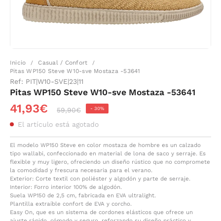
Inicio
Casual / Confort
/
/
Pitas WP150 Steve W10-sve Mostaza -53641
Ref:
PIT|W10-SVE|23|11
Pitas WP150 Steve W10-sve Mostaza -53641
41,93€
-
30%
59,90€
El artículo está agotado
El modelo WP150 Steve en color mostaza de hombre es un calzado
tipo wallabi, confeccionado en material de lona de saco y serraje. Es
flexible y muy ligero, ofreciendo un diseño rústico que no compromete
la comodidad y frescura necesaria para el verano.
Exterior: Corte textil con poliéster y algodón y parte de serraje.
Interior: Forro interior 100% de algodón.
Suela WP150 de 2,5 cm, fabricada en EVA ultralight.
Plantilla extraíble confort de EVA y corcho.
Easy On, que es un sistema de cordones elásticos que ofrece un
ajuste rápido, cómodo y seguro, reforzando su diseño práctico y