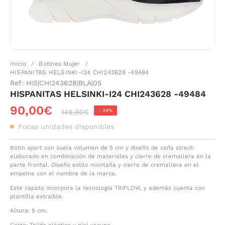
Inicio
Botines Mujer
/
/
HISPANITAS HELSINKI-I24 CHI243628 -49484
Ref:
HIS|CHI243628|BLA|05
HISPANITAS HELSINKI-I24 CHI243628 -49484
90,00€
-
39%
149,90€
Pocas unidades disponibles
Botín sport con suela volumen de 5 cm y diseño de caña strech
elaborado en combinación de materiales y cierre de cremallera en la
parte frontal. Diseño estilo montaña y cierre de cremallera en el
empeine con el nombre de la marca.
Este zapato incorpora la tecnología TRIFLOW, y además cuenta con
plantilla extraíble.
Altura: 5 cm.
Corte: Tejido elástico y piel vacuno