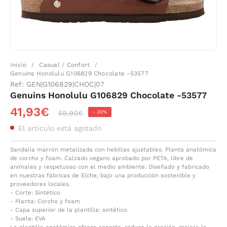
Inicio
Casual / Confort
/
/
Genuins Honolulu G106829 Chocolate -53577
Ref:
GEN|G106829|CHOC|07
Genuins Honolulu G106829 Chocolate -53577
41,93€
-
30%
59,90€
El artículo está agotado
Sandalia marrón metalizada con hebillas ajustables. Planta anatómica
de corcho y foam. Calzado vegano aprobado por PETA, libre de
animales y respetuoso con el medio ambiente. Diseñado y fabricado
en nuestras fábricas de Elche, bajo una producción sostenible y
proveedores locales.
- Corte: Sintético
- Planta: Corcho y foam
- Capa superior de la plantilla: sintético
- Suela: EVA
La plantilla anatómica ofrece soporte, reduce la presión, mejora la