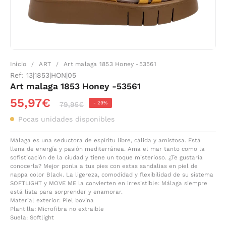
Inicio
ART
Art malaga 1853 Honey -53561
/
/
Ref:
13|1853|HON|05
Art malaga 1853 Honey -53561
55,97€
-
29%
79,95€
Pocas unidades disponibles
Málaga es una seductora de espíritu libre, cálida y amistosa. Está
llena de energía y pasión mediterránea. Ama el mar tanto como la
sofisticación de la ciudad y tiene un toque misterioso. ¿Te gustaría
conocerla? Mejor ponla a tus pies con estas sandalias en piel de
nappa color Black. La ligereza, comodidad y flexibilidad de su sistema
SOFTLIGHT y MOVE ME la convierten en irresistible: Málaga siempre
está lista para sorprender y enamorar.
Material exterior: Piel bovina
Plantilla: Microfibra no extraible
Suela: Softlight