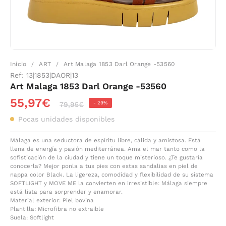
Inicio
ART
Art Malaga 1853 Darl Orange -53560
/
/
Ref:
13|1853|DAOR|13
Art Malaga 1853 Darl Orange -53560
55,97€
-
29%
79,95€
Pocas unidades disponibles
Málaga es una seductora de espíritu libre, cálida y amistosa. Está
llena de energía y pasión mediterránea. Ama el mar tanto como la
sofisticación de la ciudad y tiene un toque misterioso. ¿Te gustaría
conocerla? Mejor ponla a tus pies con estas sandalias en piel de
nappa color Black. La ligereza, comodidad y flexibilidad de su sistema
SOFTLIGHT y MOVE ME la convierten en irresistible: Málaga siempre
está lista para sorprender y enamorar.
Material exterior: Piel bovina
Plantilla: Microfibra no extraible
Suela: Softlight