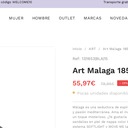
digo WELCOME10
Transporte gratis a p
MUJER
HOMBRE
OUTLET
MARCAS
NOVEDA
Inicio
ART
Art Malaga 18
/
/
Ref:
13|1853|BLA|15
Art Malaga 18
55,97€
-
29%
79,95€
Pocas unidades disponibl
Málaga es una seductora de espíri
y pasión mediterránea. Ama el mar
un toque misterioso. ¿Te gustaría
sandalias en piel de nappa color B
sistema SOFTLIGHT y MOVE ME la c