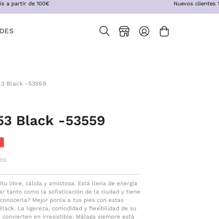
artir de 100€
Nuevos clientes 10% 
DES
CARRO ABIERTO
Abrir
MI
barra
CUENTA
de
53 Black -53559
búsqueda
53 Black -53559
es
tu libre, cálida y amistosa. Está llena de energía
 tanto como la sofisticación de la ciudad y tiene
 conocerla? Mejor ponla a tus pies con estas
lack. La ligereza, comodidad y flexibilidad de su
onvierten en irresistible: Málaga siempre está