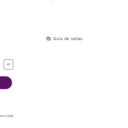
Guia de tallas
41
A
res a 100€