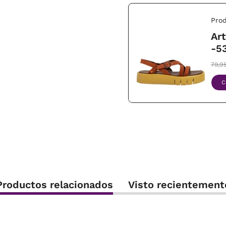
Prod
Ar
-5
79,9
C
Productos relacionados
Visto recientement