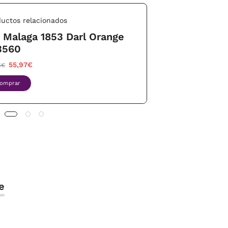
uctos relacionados
t Malaga 1853 Darl Orange
3560
55,97€
5€
omprar
e