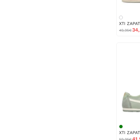
34
49,95€
41
59,95€