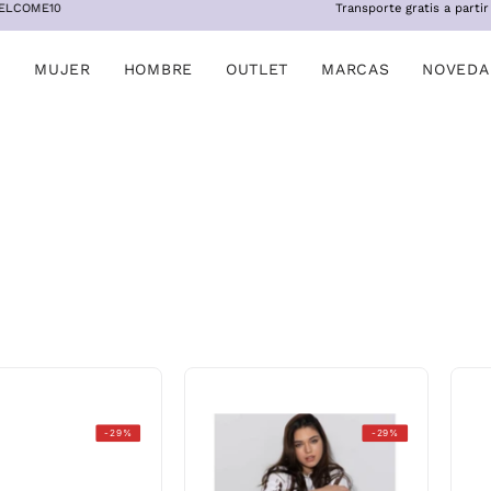
Transporte gratis a partir de 100€
MUJER
HOMBRE
OUTLET
MARCAS
NOVEDA
Xti
Xti
-29%
-29%
zapato
zapato
sra
sra