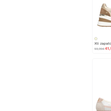
Xti zapat
41
59,95€