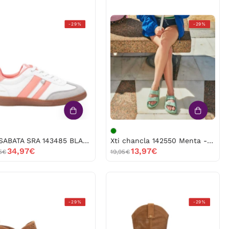
XTI
Xti
-29%
-29%
SABATA
chancla
SRA
142550
143485
Menta
BLANCO-
-53618
CORAL
-52596
XTI SABATA SRA 143485 BLANCO-CORAL -52596
Xti chancla 142550 Menta -53618
34,97€
13,97€
5€
19,95€
XTI
XTI
-29%
-29%
BOTIN
BOTA
SRA
SRA