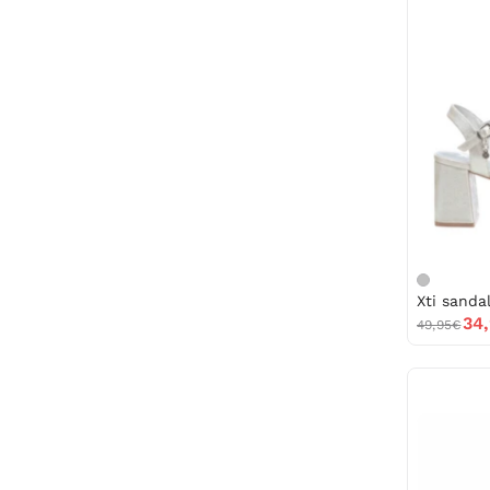
34
49,95€