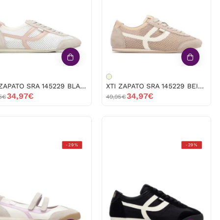
145229
145229
BLANCO
BEIGE
-52607
-52606
XTI ZAPATO SRA 145229 BLANCO -52607
XTI ZAPATO SRA 145229 BEIGE -52606
34,97€
34,97€
5€
49,95€
XTI
XTI
-29%
-29%
ZAPATO
ZAPATO
SRA
SRA
145220
145218
BLANCO
NEGRO
-52589
-52603