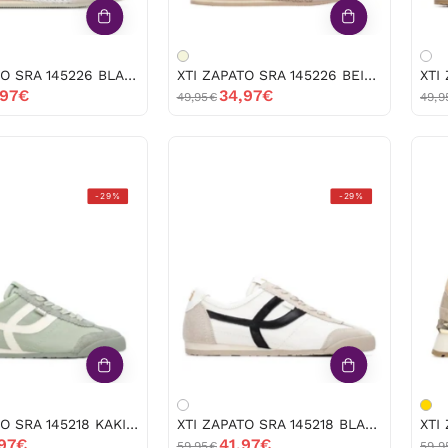
XTI ZAPATO SRA 145226 BLANCO -52605
XTI ZAPATO SRA 145226 BEIGE 52604
,97€
34,97€
49,95€
49,9
XTI
XTI
-29%
-29%
ZAPATO
ZAPATO
SRA
SRA
145218
145218
KAKI
BLANCO
-52602
-52601
XTI ZAPATO SRA 145218 KAKI -52602
XTI ZAPATO SRA 145218 BLANCO -52601
,97€
41,97€
59,95€
59,9