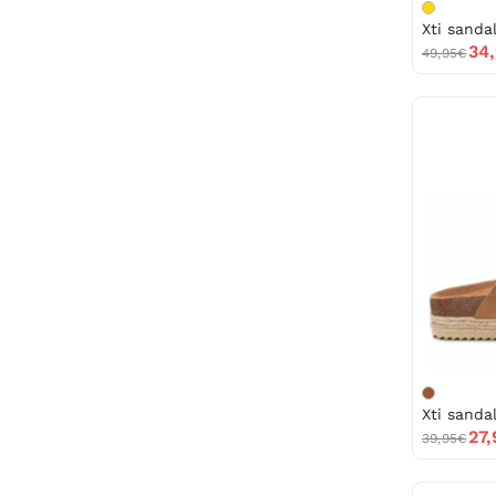
34
49,95€
27
39,95€