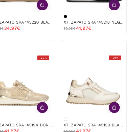
XTI ZAPATO SRA 145220 BLANCO -52589
XTI ZAPATO SRA 145218 NEGRO -52603
34,97€
41,97€
5€
59,95€
XTI
XTI
-29%
-29%
ZAPATO
ZAPATO
SRA
SRA
145194
145190
DORADO
BLANCO
-52588
-52587
XTI ZAPATO SRA 145194 DORADO -52588
XTI ZAPATO SRA 145190 BLANCO -52587
41,97€
41,97€
5€
59,95€