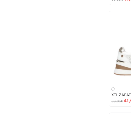
41
59,95€