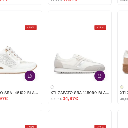
XTI
XTI
-29%
-29%
ZAPATO
ZAPATO
SRA
SRA
145102
145090
BLANCO
BLANCO
-52586
-52585
XTI ZAPATO SRA 145102 BLANCO -52586
XTI ZAPATO SRA 145090 BLANCO -52585
,97€
34,97€
49,95€
39,9
XTI
XTI
-29%
-29%