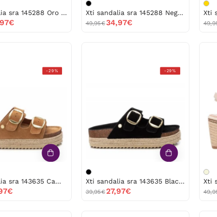
Xti sandalia sra 145288 Oro - 53330
Xti sandalia sra 145288 Negro -53329
,97€
34,97€
49,95€
49,9
Xti
Xti
-29%
-29%
sandalia
sandalia
sra
sra
143635
143635
Camel
Black
-53337
-53338
Xti sandalia sra 143635 Camel -53337
Xti sandalia sra 143635 Black -53338
,97€
27,97€
39,95€
49,9