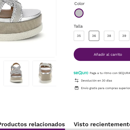
Color
Talla
35
36
38
39
Añadir al carrito
Paga a tu ritmo con SEQUR
Devolución en 30 días
Envío gratis para compras superio
Productos relacionados
Visto recientement