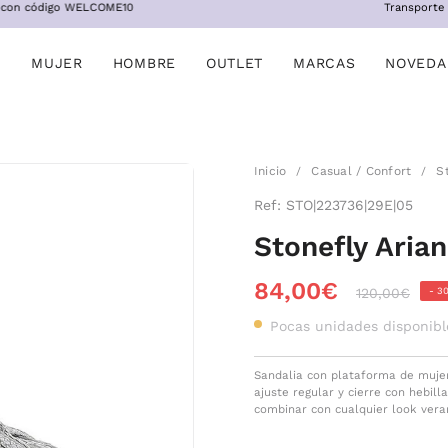
n código WELCOME10
Transporte grati
MUJER
HOMBRE
OUTLET
MARCAS
NOVEDA
Inicio
Casual / Confort
S
/
/
Ref:
STO|223736|29E|05
Stonefly Aria
84,00€
-
3
120,00€
Pocas unidades disponibl
Sandalia con plataforma de mujer 
ajuste regular y cierre con hebill
combinar con cualquier look vera