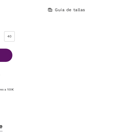
Guia de tallas
40
A
res a 100€
e