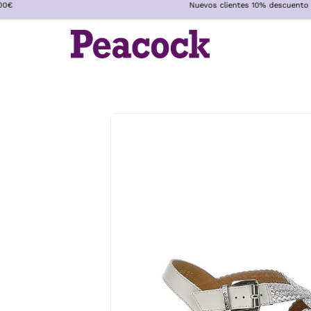
Nuevos clientes 10% descuento co
Saltar
al
contenido