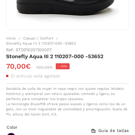
Inicio
Casual / Confort
/
/
Stonefly Aqua III 2 110207-000 -53652
Ref:
STO|110207|000|17
Stonefly Aqua III 2 110207-000 -53652
70,00€
-
30%
100,00€
El artículo está agotado
Sandalia de cuña da mujer in napa negro con ajuste regular. Modelo
histórico y atemporal con velcro ajustable, cómodo y ligero, es
perfecto para completar tus trajes casuales.
La tecnología Blusoft® ofrece pasos suaves y ligeros como los de un
gato, con un nivel inigualable de comodidad y amortiguación. Suela de
PU, altura del tacón (cm): 4.5.
Color
Guia de tallas