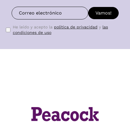
Vamos!
He leído y acepto la
política de privacidad
y
las
condiciones de uso